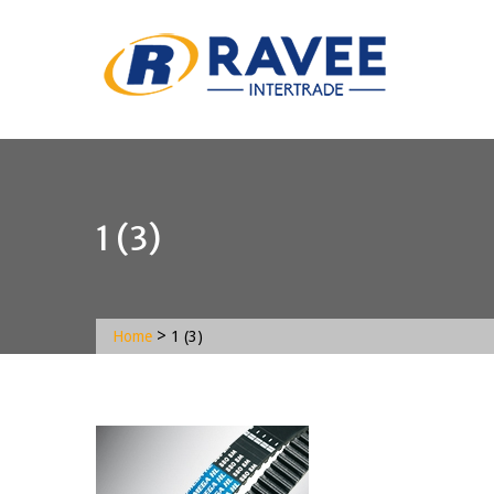
1 (3)
>
Home
1 (3)