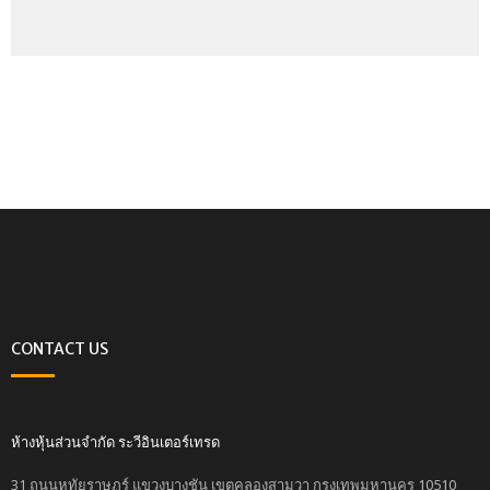
CONTACT US
ห้างหุ้นส่วนจำกัด ระวีอินเตอร์เทรด
31 ถนนหทัยราษฏร์ แขวงบางชัน เขตคลองสามวา กรุงเทพมหานคร 10510