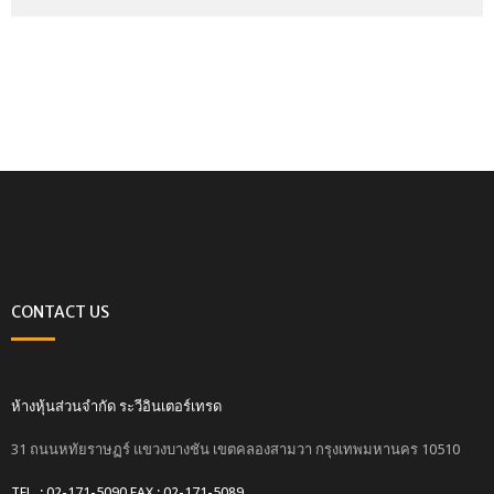
CONTACT US
ห้างหุ้นส่วนจำกัด ระวีอินเตอร์เทรด
31 ถนนหทัยราษฏร์ แขวงบางชัน เขตคลองสามวา กรุงเทพมหานคร 10510
TEL. : 02-171-5090 FAX : 02-171-5089