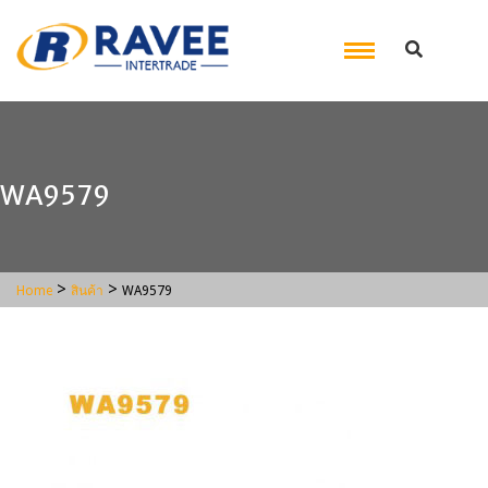
WA9579
>
>
Home
สินค้า
WA9579