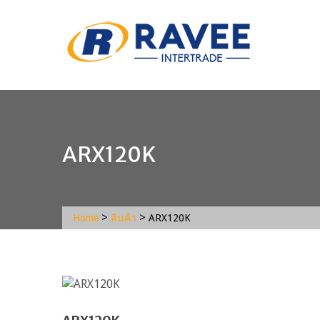
ARX120K
>
>
Home
สินค้า
ARX120K