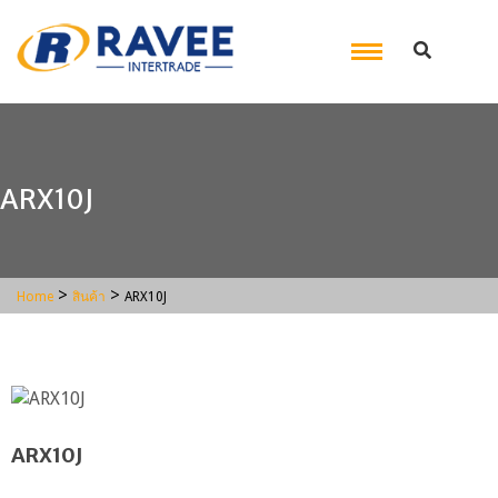
ARX10J
>
>
Home
สินค้า
ARX10J
ARX10J