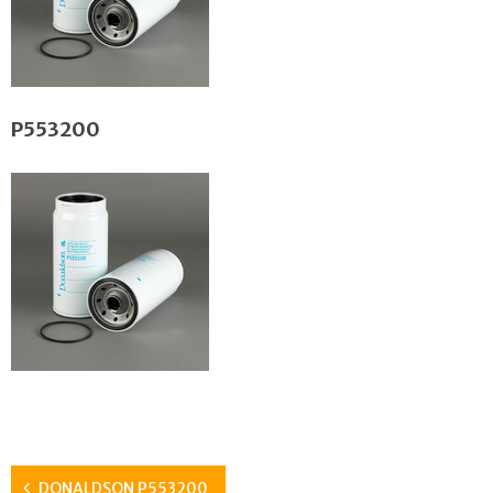
P553200
DONALDSON P553200