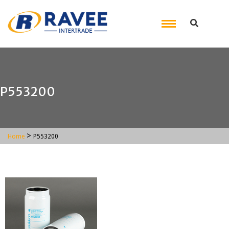
P553200
>
Home
P553200