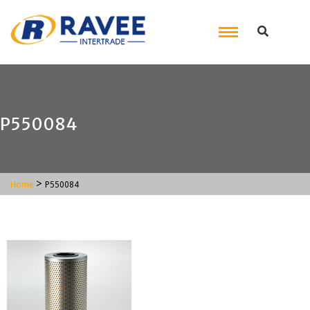
P550084
>
Home
P550084