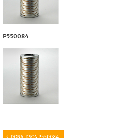
P550084
DONALDSON P550084