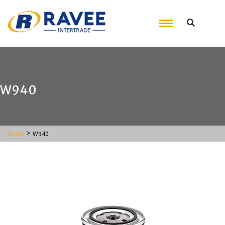
W940
>
Home
W940