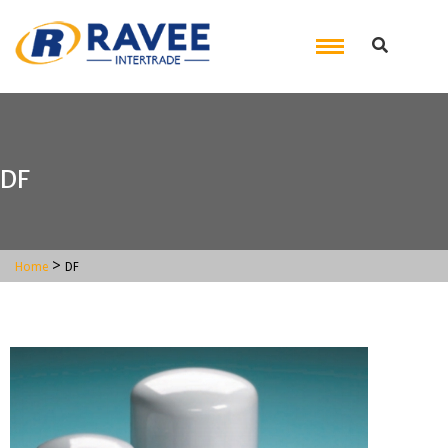
DF
>
Home
DF