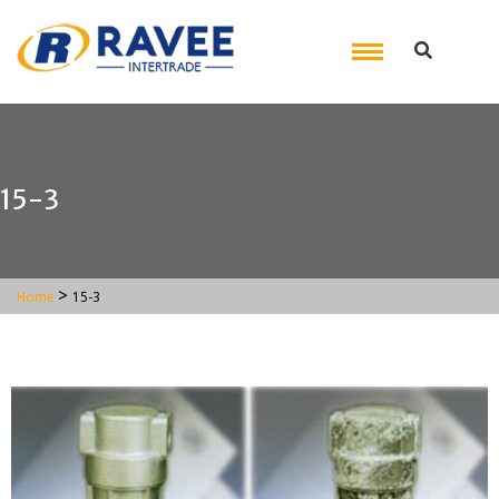
15-3
>
Home
15-3