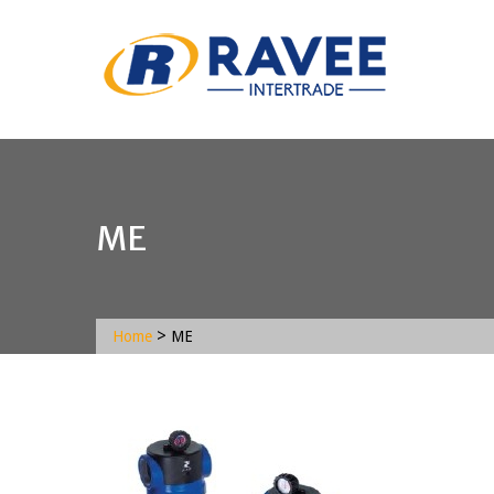
ME
>
Home
ME