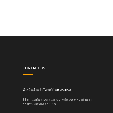
CONTACT US
ห้างหุ้นส่วนจำกัด ระวีอินเตอร์เทรด
31 ถนนหทัยราษฏร์ แขวงบางชัน เขตคลองสามวา
กรุงเทพมหานคร 10510