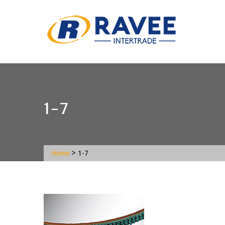
1-7
>
Home
1-7