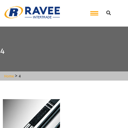
4
>
Home
4